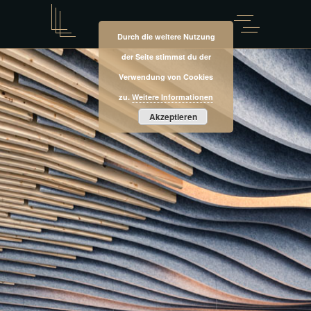
Durch die weitere Nutzung
der Seite stimmst du der
Verwendung von Cookies
zu.
Weitere Informationen
Akzeptieren